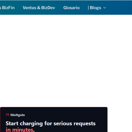
s BizFin
Ventas & BizDev
Glosario
| Blogs