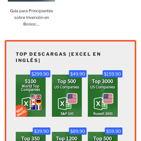
Guía para Principiantes
sobre Inversión en
Bonos:…
TOP DESCARGAS [EXCEL EN
INGLÉS]
$299.90
$49.90
$159.90
$39.90
$89.90
$59.90