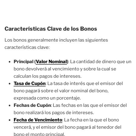
Características Clave de los Bonos
Los bonos generalmente incluyen las siguientes
características clave:
Principal (
Valor Nominal
)
: La cantidad de dinero que un
bono devolverá al vencimiento y sobre la cual se
calculan los pagos de intereses.
Tasa de Cupón
: La tasa de interés que el emisor del
bono pagará sobre el valor nominal del bono,
expresada como un porcentaje.
Fechas de Cupón
: Las fechas en las que el emisor del
bono realizará los pagos de intereses.
Fecha de Vencimiento
: La fecha en la que el bono
vencerá, y el emisor del bono pagará al tenedor del
bono el monto principal.