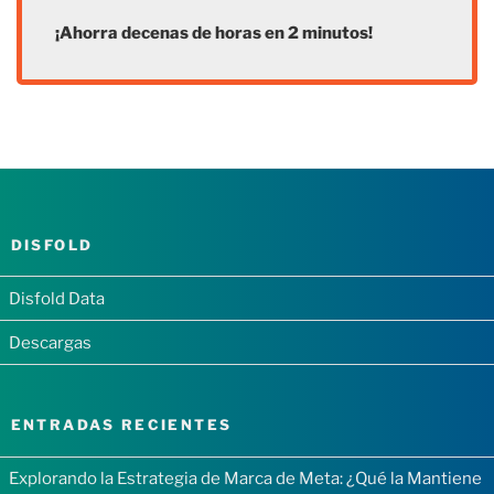
¡Ahorra decenas de horas en 2 minutos!
DISFOLD
Disfold Data
Descargas
ENTRADAS RECIENTES
Explorando la Estrategia de Marca de Meta: ¿Qué la Mantiene