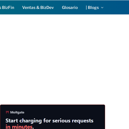
s BizFin
Ventas & BizDev
Glosario
| Blogs