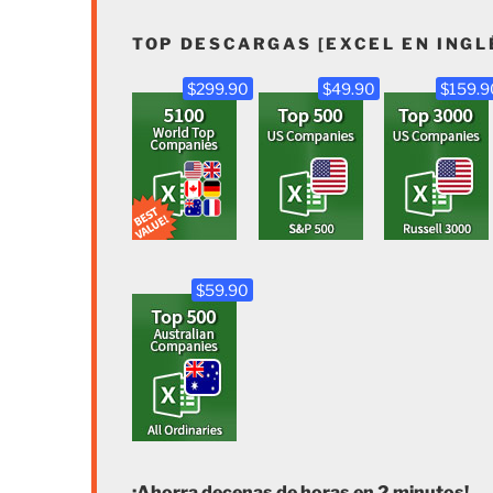
TOP DESCARGAS [EXCEL EN INGL
$299.90
$49.90
$159.9
$59.90
¡Ahorra decenas de horas en 2 minutos!