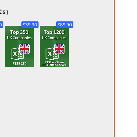
ÉS]
0
$39.90
$89.90