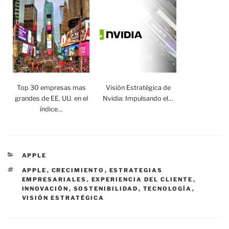
Top 30 empresas mas
Visión Estratégica de
grandes de EE. UU. en el
Nvidia: Impulsando el…
índice…
CATEGORÍAS
APPLE
ETIQUETAS
APPLE
,
CRECIMIENTO
,
ESTRATEGIAS
EMPRESARIALES
,
EXPERIENCIA DEL CLIENTE
,
INNOVACIÓN
,
SOSTENIBILIDAD
,
TECNOLOGÍA
,
VISIÓN ESTRATÉGICA