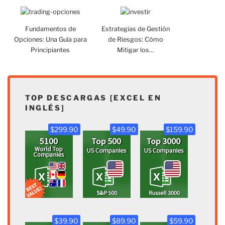
Fundamentos de
Estrategias de Gestión
Opciones: Una Guía para
de Riesgos: Cómo
Principiantes
Mitigar los…
TOP DESCARGAS [EXCEL EN
INGLÉS]
$299.90
$49.90
$159.90
$39.90
$89.90
$59.90