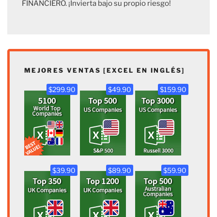
FINANCIERO. ¡Invierta bajo su propio riesgo!
MEJORES VENTAS [EXCEL EN INGLÉS]
$299.90
$49.90
$159.90
$39.90
$89.90
$59.90