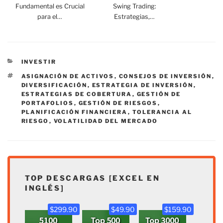
Fundamental es Crucial
Swing Trading:
para el…
Estrategias,…
CATEGORÍAS
INVESTIR
ETIQUETAS
ASIGNACIÓN DE ACTIVOS
,
CONSEJOS DE INVERSIÓN
,
DIVERSIFICACIÓN
,
ESTRATEGIA DE INVERSIÓN
,
ESTRATEGIAS DE COBERTURA
,
GESTIÓN DE
PORTAFOLIOS
,
GESTIÓN DE RIESGOS
,
PLANIFICACIÓN FINANCIERA
,
TOLERANCIA AL
RIESGO
,
VOLATILIDAD DEL MERCADO
TOP DESCARGAS [EXCEL EN
INGLÉS]
$299.90
$49.90
$159.90