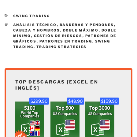
CATEGORÍAS
SWING TRADING
ETIQUETAS
ANÁLISIS TÉCNICO
,
BANDERAS Y PENDONES
,
CABEZA Y HOMBROS
,
DOBLE MÁXIMO
,
DOBLE
MÍNIMO
,
GESTIÓN DE RIESGOS
,
PATRONES DE
GRÁFICOS
,
PATRONES EN TRADING
,
SWING
TRADING
,
TRADING STRATEGIES
TOP DESCARGAS [EXCEL EN
INGLÉS]
$299.90
$49.90
$159.90