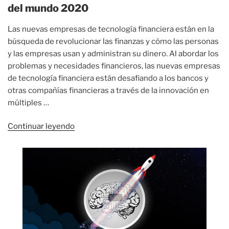
del mundo 2020
Las nuevas empresas de tecnología financiera están en la
búsqueda de revolucionar las finanzas y cómo las personas
y las empresas usan y administran su dinero. Al abordar los
problemas y necesidades financieros, las nuevas empresas
de tecnología financiera están desafiando a los bancos y
otras compañías financieras a través de la innovación en
múltiples …
«Top
Continuar leyendo
30
startups
Fintech
mejor
financiadas
del
mundo
2020»