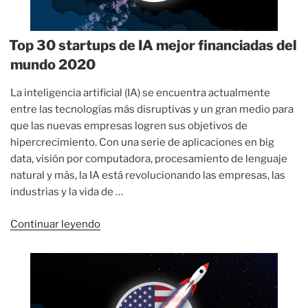
Top 30 startups de IA mejor financiadas del
mundo 2020
La inteligencia artificial (IA) se encuentra actualmente
entre las tecnologías más disruptivas y un gran medio para
que las nuevas empresas logren sus objetivos de
hipercrecimiento. Con una serie de aplicaciones en big
data, visión por computadora, procesamiento de lenguaje
natural y más, la IA está revolucionando las empresas, las
industrias y la vida de …
«Top
Continuar leyendo
30
startups
de
IA
mejor