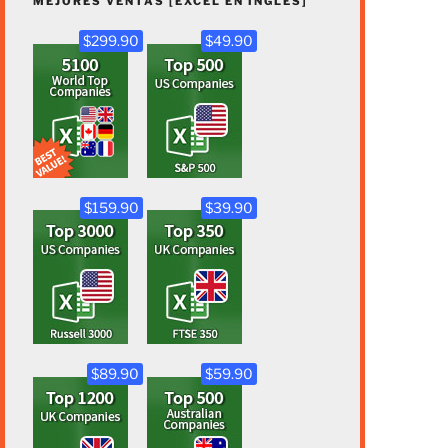
MEJORES VENTAS [EXCEL EN INGLÉS]
$299.90
$49.90
$159.90
$39.90
$89.90
$59.90