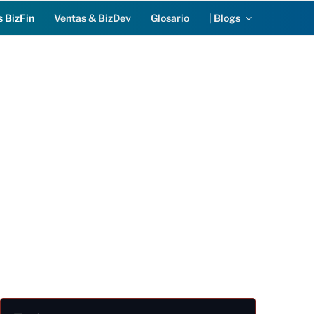
s BizFin
Ventas & BizDev
Glosario
| Blogs