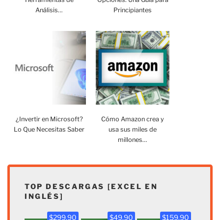
Análisis…
Principiantes
¿Invertir en Microsoft?
Cómo Amazon crea y
Lo Que Necesitas Saber
usa sus miles de
millones…
TOP DESCARGAS [EXCEL EN
INGLÉS]
$299.90
$49.90
$159.90