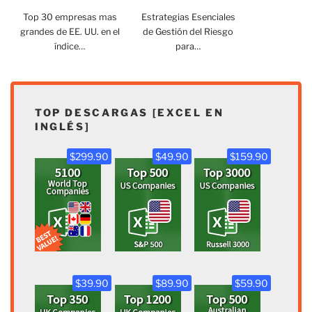
Top 30 empresas mas
Estrategias Esenciales
grandes de EE. UU. en el
de Gestión del Riesgo
índice…
para…
TOP DESCARGAS [EXCEL EN
INGLÉS]
$299.90
$49.90
$159.90
$39.90
$89.90
$59.90