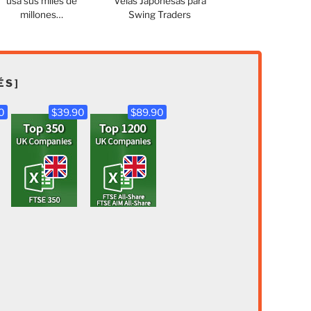
usa sus miles de
Velas Japonesas para
millones…
Swing Traders
ÉS]
0
$39.90
$89.90