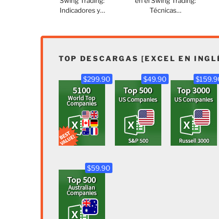
Swing Trading:
en el Swing Trading:
Indicadores y…
Técnicas…
TOP DESCARGAS [EXCEL EN INGL
$299.90
$49.90
$159.9
$59.90