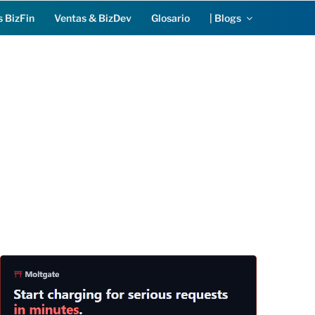
s BizFin
Ventas & BizDev
Glosario
| Blogs