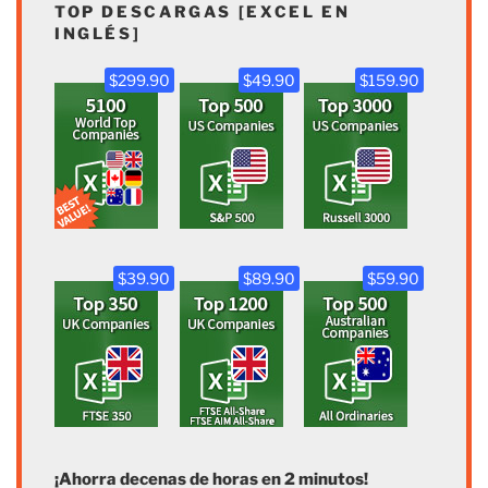
TOP DESCARGAS [EXCEL EN
INGLÉS]
$299.90
$49.90
$159.90
$39.90
$89.90
$59.90
¡Ahorra decenas de horas en 2 minutos!