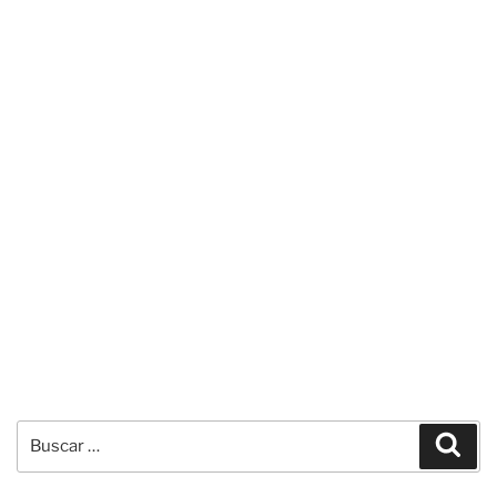
Buscar
Busc
por: