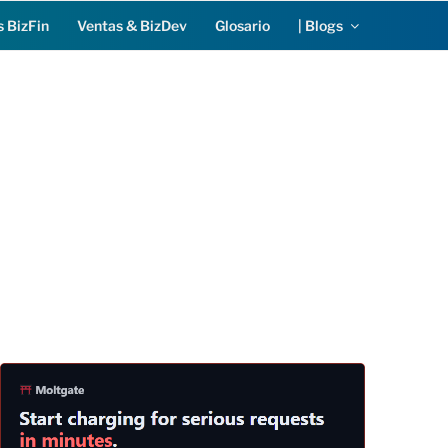
s BizFin
Ventas & BizDev
Glosario
| Blogs