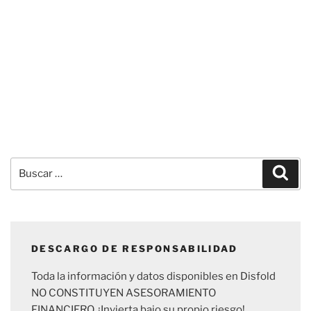
Buscar
Busc
por:
DESCARGO DE RESPONSABILIDAD
Toda la información y datos disponibles en Disfold
NO CONSTITUYEN ASESORAMIENTO
FINANCIERO. ¡Invierta bajo su propio riesgo!