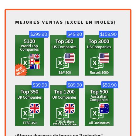
MEJORES VENTAS [EXCEL EN INGLÉS]
$299.90
$49.90
$159.90
$39.90
$89.90
$59.90
¡Ahorra decenas de horas en 2 minutos!