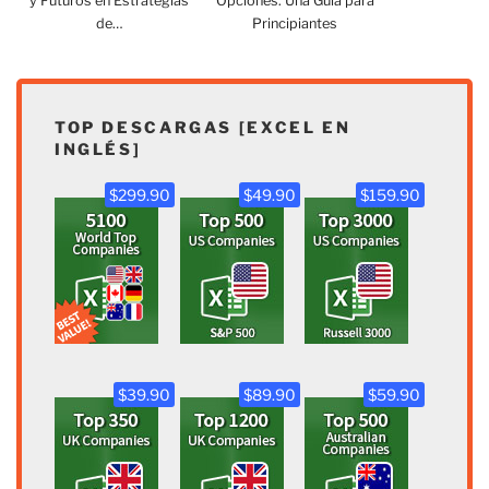
y Futuros en Estrategias
Opciones: Una Guía para
de…
Principiantes
TOP DESCARGAS [EXCEL EN
INGLÉS]
$299.90
$49.90
$159.90
$39.90
$89.90
$59.90