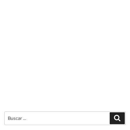
Buscar
Busc
por: