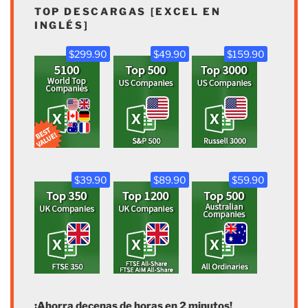
TOP DESCARGAS [EXCEL EN
INGLÉS]
$299.90
$49.90
$159.90
$39.90
$89.90
$59.90
¡Ahorra decenas de horas en 2 minutos!