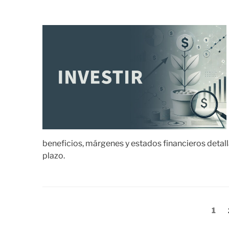
beneficios, márgenes y estados financieros detalla
plazo.
Paginación
Pági
1
de