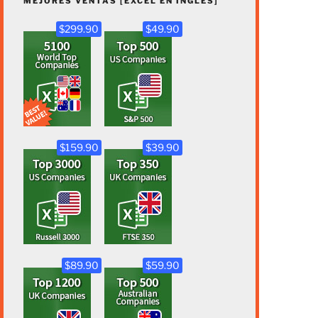
MEJORES VENTAS [EXCEL EN INGLÉS]
$299.90
$49.90
$159.90
$39.90
$89.90
$59.90