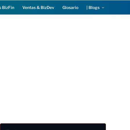
s BizFin
Ventas & BizDev
Glosario
| Blogs