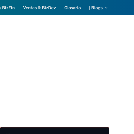
s BizFin
Ventas & BizDev
Glosario
| Blogs