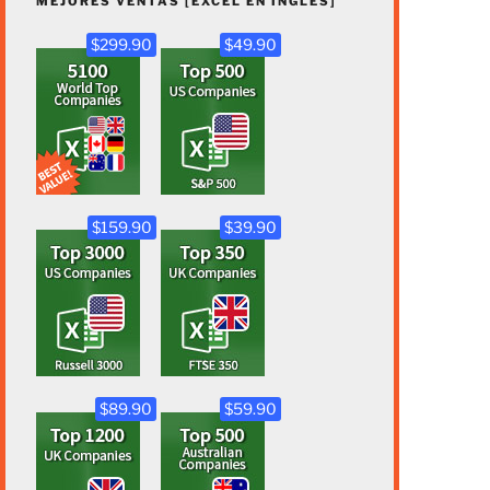
MEJORES VENTAS [EXCEL EN INGLÉS]
$299.90
$49.90
$159.90
$39.90
$89.90
$59.90