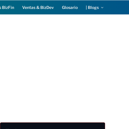
s BizFin
Ventas & BizDev
Glosario
| Blogs