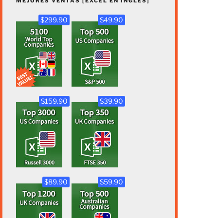
MEJORES VENTAS [EXCEL EN INGLÉS]
$299.90
$49.90
$159.90
$39.90
$89.90
$59.90