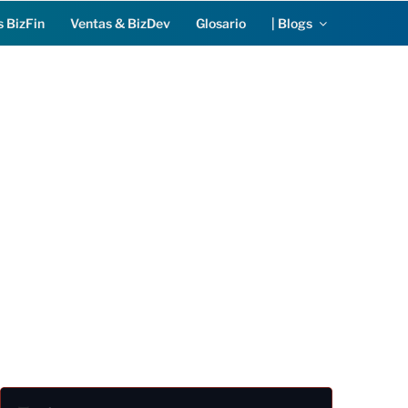
s BizFin
Ventas & BizDev
Glosario
| Blogs