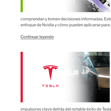
comprendan y tomen decisiones informadas. Este
enfoque de Nvidia y cómo pueden aplicarse para m
«Perspectivas
Continuar leyendo
Clave
del
Análisis
de
la
Estrategia
Global
de
Mercado
de
Nvidia»
impulsores clave detrás del notable éxito de Tesl