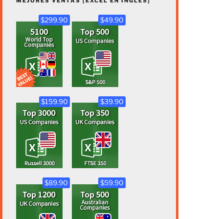
MEJORES VENTAS [EXCEL EN INGLÉS]
$299.90
$49.90
$159.90
$39.90
$89.90
$59.90