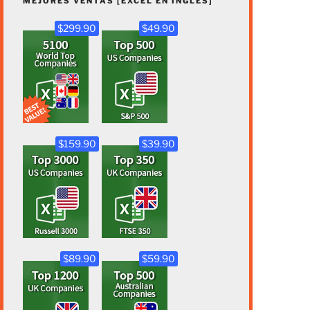
MEJORES VENTAS [EXCEL EN INGLÉS]
$299.90
$49.90
$159.90
$39.90
$89.90
$59.90