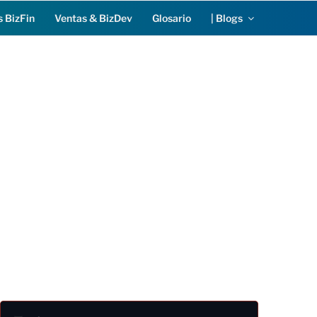
s BizFin
Ventas & BizDev
Glosario
| Blogs