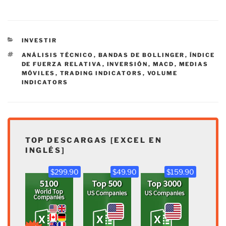
CATEGORÍAS
INVESTIR
ETIQUETAS
ANÁLISIS TÉCNICO
,
BANDAS DE BOLLINGER
,
ÍNDICE
DE FUERZA RELATIVA
,
INVERSIÓN
,
MACD
,
MEDIAS
MÓVILES
,
TRADING INDICATORS
,
VOLUME
INDICATORS
TOP DESCARGAS [EXCEL EN
INGLÉS]
$299.90
$49.90
$159.90