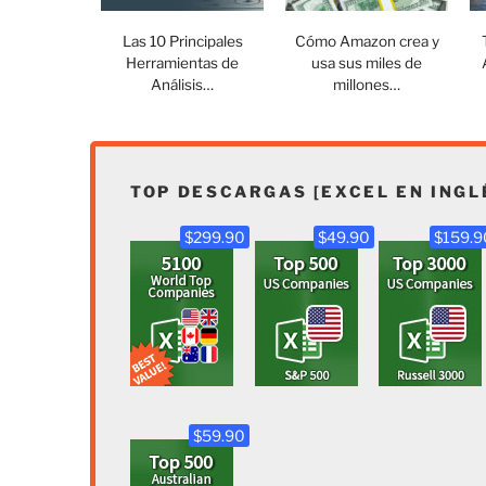
Las 10 Principales
Cómo Amazon crea y
Herramientas de
usa sus miles de
Análisis…
millones…
TOP DESCARGAS [EXCEL EN INGL
$299.90
$49.90
$159.9
$59.90