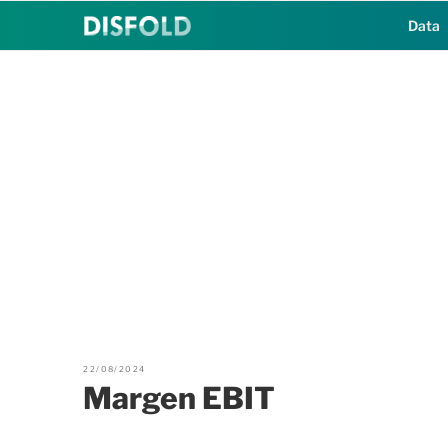
Saltar
Data
al
contenido
22/08/2024
Margen EBIT