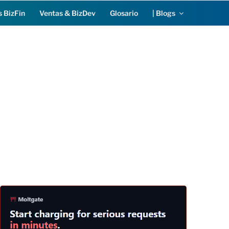
s BizFin
Ventas & BizDev
Glosario
| Blogs