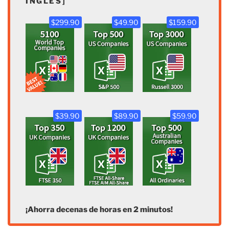
INGLÉS]
$299.90
$49.90
$159.90
$39.90
$89.90
$59.90
¡Ahorra decenas de horas en 2 minutos!