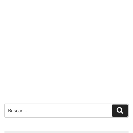
Buscar
Busc
por: