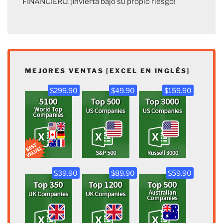
FINANCIERO. ¡Invierta bajo su propio riesgo!
MEJORES VENTAS [EXCEL EN INGLÉS]
$299.90
$49.90
$159.90
$39.90
$89.90
$59.90