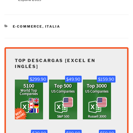
CATEGORÍAS
E-COMMERCE
,
ITALIA
TOP DESCARGAS [EXCEL EN
INGLÉS]
$299.90
$49.90
$159.90