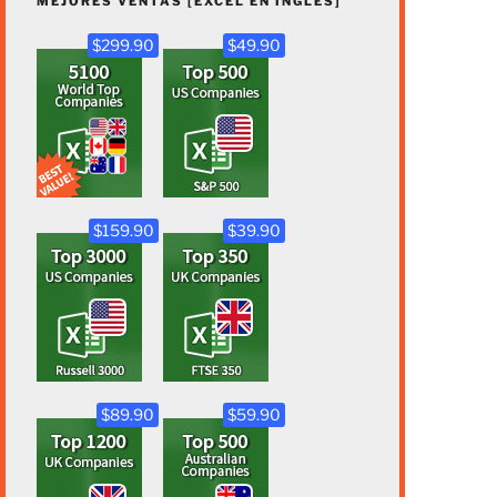
MEJORES VENTAS [EXCEL EN INGLÉS]
$299.90
$49.90
$159.90
$39.90
$89.90
$59.90