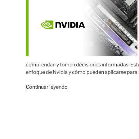
comprendan y tomen decisiones informadas. Este
enfoque de Nvidia y cómo pueden aplicarse para m
«Perspectivas
Continuar leyendo
Clave
del
Análisis
de
la
Estrategia
Global