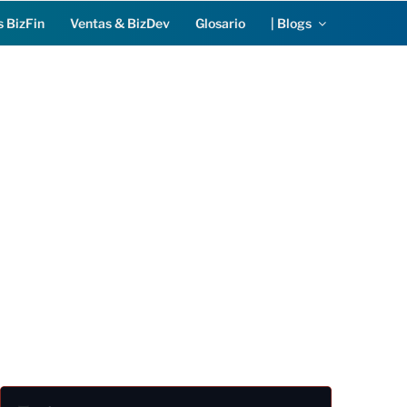
s BizFin
Ventas & BizDev
Glosario
| Blogs