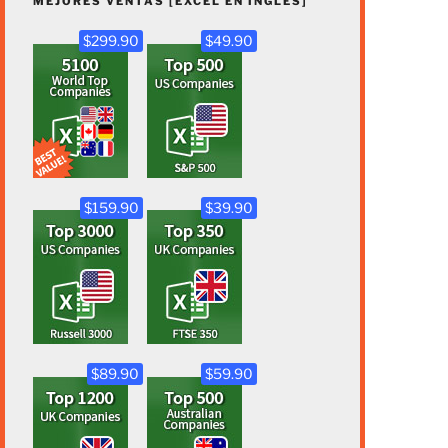
MEJORES VENTAS [EXCEL EN INGLÉS]
$299.90
$49.90
$159.90
$39.90
$89.90
$59.90