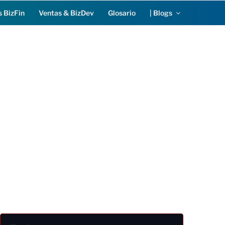
s BizFin
Ventas & BizDev
Glosario
| Blogs