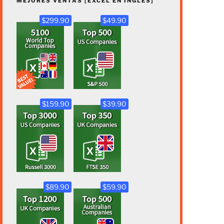
MEJORES VENTAS [EXCEL EN INGLÉS]
$299.90
$49.90
$159.90
$39.90
$89.90
$59.90