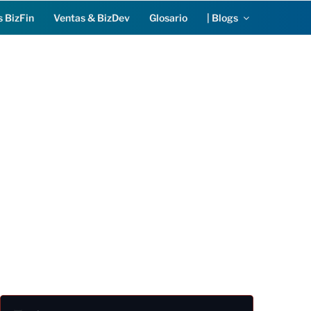
s BizFin
Ventas & BizDev
Glosario
| Blogs