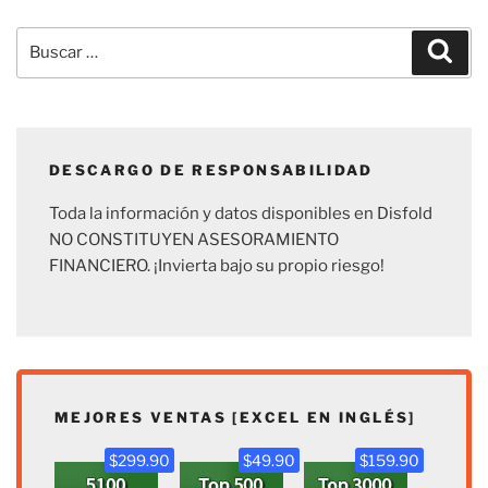
Buscar
Busc
por:
DESCARGO DE RESPONSABILIDAD
Toda la información y datos disponibles en Disfold
NO CONSTITUYEN ASESORAMIENTO
FINANCIERO. ¡Invierta bajo su propio riesgo!
MEJORES VENTAS [EXCEL EN INGLÉS]
$299.90
$49.90
$159.90